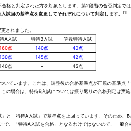
不合格と判定された方を対象とします。第2段階の合否判定で
[1]
の入試回の基準点を変更してそれぞれについて判定します。
変更されました。
待A入試
特待B入試
算数特待入試
160点
140点
40点
130点
145点
42点
140点
－
45点
ついています。これは、調整後の合格基準点が正規の基準点「1
。この場合は、特待B入試については振り返りの合格判定は実施
試」と「特待A入試」で基準点を上回っています。そのため、
B
こで、「特待A入試を合格」となるわけではないので、一般合