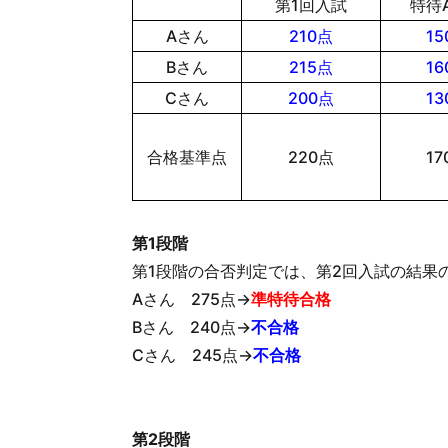
第1回入試
特待
Aさん
210点
15
Bさん
215点
16
Cさん
200点
13
合格基準点
220点
17
第1段階
第1段階の合否判定では、第2回入試の結果
Aさん 275点→
準特待合格
Bさん 240点→
不合格
Cさん 245点→
不合格
第2段階