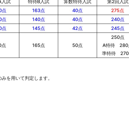
A入試
特待B入試
算数特待入試
第2回入試
0点
163点
40点
275点
0点
140点
40点
240点
0点
145点
42点
245点
250点
0点
165点
50点
A特待 280
準特待 27
のみを用いて判定します。