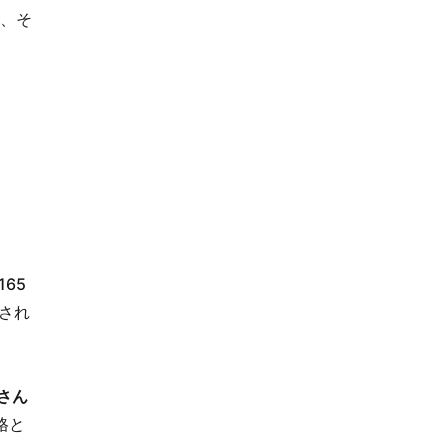
は、そ
65
され
さん
格と