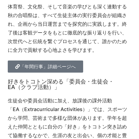
体育祭、文化祭、そして音楽の学びとも深く連動する
秋の合唱祭は、すべて生徒主体の実行委員会が組織さ
れ、企画から当日運営までを探究的に実践します
。終
了後は客観データをもとに徹底的な振り返りを行い、
次世代へと伝統を繋ぐプロセスを通じて、誰かのため
に全力で貢献する心地よさを学びます。
「年間行事」詳細ページへ
好きをトコトン深める「委員会・生徒会・
EA（クラブ活動）」
生徒会や委員会活動に加え、放課後の課外活動
「EA（Extracurricular Activities）」では、スポーツ
から学問、芸術まで多様な団体があります
。学年を超
えた仲間とともに自分の「好き」をトコトン突き詰め
て協働するなかで、生涯の友と出会い、個の才能と豊