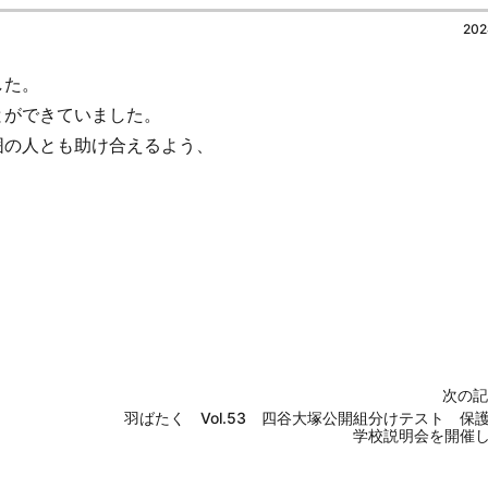
202
した。
とができていました。
囲の人とも助け合えるよう、
次の記
羽ばたく Vol.53 四谷大塚公開組分けテスト 保
学校説明会を開催