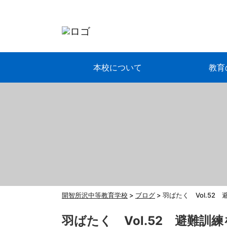
本校について
教育
開智所沢中等教育学校
>
ブログ
>
羽ばたく Vol.52
羽ばたく Vol.52 避難訓