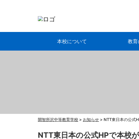
本校について
教育
開智所沢中等教育学校
>
お知らせ
>
NTT東日本の公式
NTT東日本の公式HPで本校