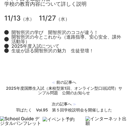
学校の教育内容について詳しく説明
11/13
11/27
（水）
（水）
開智所沢の学び 開智所沢のココが違う！
開智所沢の今とこれから（進路指導、安心安全、課外
活動等）
2025年度入試について
生徒が語る開智所沢の魅力 生徒登壇！
前の記事へ
≪
2025年度国際生入試（来校型第1回、オンライン型口頭試問）サ
ンプル問題 公開のお知らせ
次の記事へ
≫
羽ばたく Vol.95 第５回学校説明会を開催しました