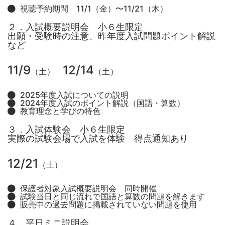
視聴予約期間 11/1（金）〜11/21（木）
２．入試概要説明会 小６生限定
出願・受験時の注意、昨年度入試問題ポイント解説
など
11/9
12/14
（土）
（土）
2025年度入試についての説明
2024年度入試のポイント解説（国語・算数）
教育理念と学びの特色
３．入試体験会 小６生限定
実際の試験会場で入試を体験 得点通知あり
12/21
（土）
保護者対象入試概要説明会 同時開催
試験当日と同じ流れで国語と算数の問題を解きます
販売中の過去問題に掲載されていない問題を使用
４．平日ミニ説明会